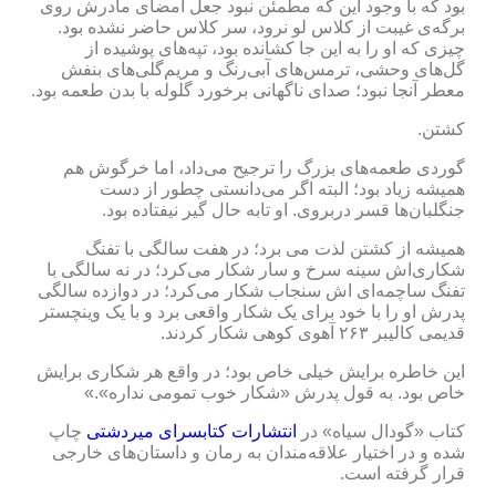
بود که با وجود این که مطمئن نبود جعل امضای مادرش روی
برگه‌ی غیبت از کلاس لو نرود، سر کلاس حاضر نشده بود.
چیزی که او را به این جا کشانده بود، تپه‌های پوشیده از
گل‌های وحشی، ترمس‌های آبی‌رنگ و مریم‌گلی‌های بنفش
معطر آنجا نبود؛ صدای ناگهانی برخورد گلوله با بدن طعمه بود.
کشتن.
گوردی طعمه‌های بزرگ را ترجیح می‌داد، اما خرگوش هم
همیشه زیاد بود؛ البته اگر می‌دانستی چطور از دست
جنگلبان‌ها قسر دربروی. او تابه حال گیر نیفتاده بود.
همیشه از کشتن لذت می برد؛ در هفت سالگی با تفنگ
شکاری‌اش سینه سرخ و سار شکار می‌کرد؛ در نه سالگی با
تفنگ ساچمه‌ای اش سنجاب شکار می‌کرد؛ در دوازده سالگی
پدرش او را با خود برای یک شکار واقعی برد و با یک وینچستر
قدیمی کالیبر ۲۶۳ آهوی کوهی شکار کردند.
این خاطره برایش خیلی خاص بود؛ در واقع هر شکاری برایش
خاص بود. به قول پدرش «شکار خوب تمومی نداره».»
کتاب «گودال سیاه» در
انتشارات کتابسرای میردشتی
چاپ
شده و در اختیار علاقه‌مندان به رمان و داستان‌های خارجی
قرار گرفته است.