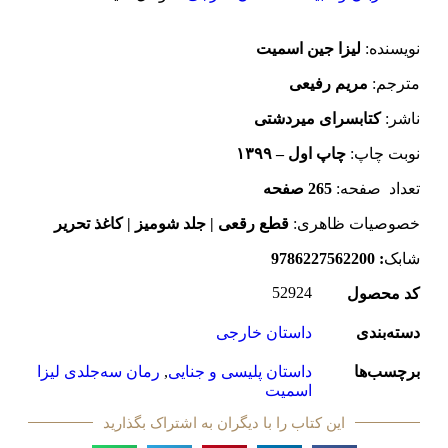
نویسنده:
لیزا جین اسمیت
مترجم:
مریم رفیعی
ناشر:
کتابسرای میردشتی
نوبت چاپ:
چاپ اول – ۱۳۹۹
تعداد صفحه:
265
صفحه
خصوصیات ظاهری:
قطع رقعی | جلد شومیز | کاغذ تحریر
شابک
:
9786227562200
52924
کد محصول
دسته‌بندی
داستان خارجی
برچسب‌ها
داستان پلیسی و جنایی
,
رمان سه‌جلدی لیزا
اسمیت
این کتاب را با دیگران به اشتراک بگذارید