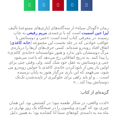
رمان «گودال سیاه» از سه‌گانه‌های (بازی‌های ممنوعه) تألیف
لیزا جین اسمیت
است که با ترجمه‌ی
مریم رفیعی
به چاپ
رسیده. در معرفی کتاب آمده است: «جنی و دوستانش با
عواقب حوادثی که در جلد نخست این مجموعه (
خانه‌ کاغذی
)
اتفاق افتاد روبه‌رو شده‌اند. کسی حرف‌های آن‌ها را درباره‌ی
مرگ دوستشان باور ندارد و هنوز نتوانسته‌اند «خانه‌ی کاغذی»
را پیدا کنند. به تدریج اتفاقاتی رخ می‌دهد که باعث می‌شود
جنی و دوستانش به عقل خود شک کنند، ولی وقتی جنی برای
اولین بار پس از نابود‌کردن خانه‌ی کاغذی با جولین روبه‌رو می
شود، می‌فهمد که این بازی مرگبار هنوز به پایان نرسیده
است… و او باید راهی برای جلوگیری از ناپدید‌شدن تک‌تک
دوستانش پیدا کند…»
گزیده‌ای از کتاب:
«لذت واقعی، در شکار طعمه نبود؛ در کشتنش بود. این همان
چیزی بود که گوردی ویلسون را در صبحگاه یک روز بهاری در
ماه مه به دامنه‌ی کوه‌های سنتا آنا کشانده بود؛ به همین دلیل