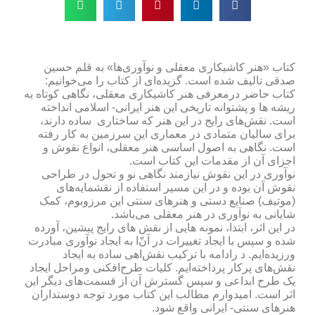
کتاب «هنر کاشیکاری معقلی و نوآوری‌ها» به قلم حسین
صدقی تالیف شده است. گزیده‌ای از کتاب را می‌خوانیم:
کتاب حاضر درمعرفی هنر کاشیکاری معقلی، نگاهی کوتاه به
ریشه ها و پشتوانه تاریخی این هنر ایرانی- اسلامی انداخته
است. نقش‌های رایج در این هنر که ساختاری ساده دارند،
برای سالیان متمادی در معماری این سرزمین به کار رفته
است. نگاهی به اصول اساسی هنر معقلی، انواع نقوش و
اجزای آن از مقدمات این کتاب است.
نوآوری در این نقوش نیازمند نگاهی نو و تحول در طراحی
نقوش آن بوده و در این مسیر استفاده از نقشمایه‌های
(موتیف) صنایع دستی و هنرهای سنتی این مرزوبوم، کمک
شایانی به نوآوری در هنر معقلی می‌باشد.
در این اثر، ابتدا، نمونه هایی از نقش های رایج پیشین، آورده
شده و سپس با ایجاد تغییرات در آن‌ّا به ایجاد نوآوری مبادرت
ورزیده‌ایم. د رادامه با ترکیب نقش‌اهی ساده به ایجاد
نقش‌های پرکار پرداخته‌ایم. کلیات طرح‌افکنی ومراحل ایجاد
یک طرح ابداعی و سپس گسترش آن از قسمت‌های دیگر این
اثر است. امیدوارم مطالب این کتاب مورد توجه دوستداران
هنرهای سنتی- ایرانی واقع شود.