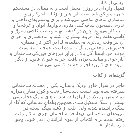
برشی از کتاب
مَعقِل واژه‌ای بر روزن محفل است و به معنای دژ مستحکم،
جان‌پناه و کوه‌بلند است. این هنر از تزئیات آجر‌کاری و
نماسازی بناهای مذهبی می‌باشد و برای پوشش‌های داخلی و
خارجی همچون ساقه‌گنبد، مناره، دیوارها، ایوان و غرفه‌ها و
…به کار می‌رود. چون در گذشته تهیه و نصب کاشی معرق و
کاشی هفت رنگ هزینه بیشتری داشته و آماده‌سازی و اجرای
آن نیز وقت زیادتری می‌طلبیده،‌ لذا در اکثر آثار معماری
حضور هنر معقلی پررنگ تر بوده است. همچنین مقاومت
خوب آجر، ایستادگی بالا در برابر نیروهای فیزیکی ساختمان و
آثار جوی و مناسب بودن بافت آجر به عنوان عایق، از دیگر
مزیت های کاربرد آجر و خشتِ کاشی می‌باشد.
گزیده‌ای از کتاب
«آجر در سرار خاور نزدیک باستان، یکی از مصالح ساختمانی
پذیرفته شده بود. خشت دست‌ساز تخت و کوژ، مقارن هزاره
سوم پیش ازمیلاد در ایران ابدع شد. بناهای بزرگ هخامنشی
بیشتر از سنگ تشکیل شده، همچنین بناهای ساسانی که گاه از
سنگ تراشیده شده، ولی اغلب از لاشه سنگ است، در
شیوه‌های ساختمانی آن‌ها، فن ساختمان آجری به کار رفته
رفته است. برای انتخاب از سوی ایرانینان دلایل خوبی وجود
دارد: پایدار »