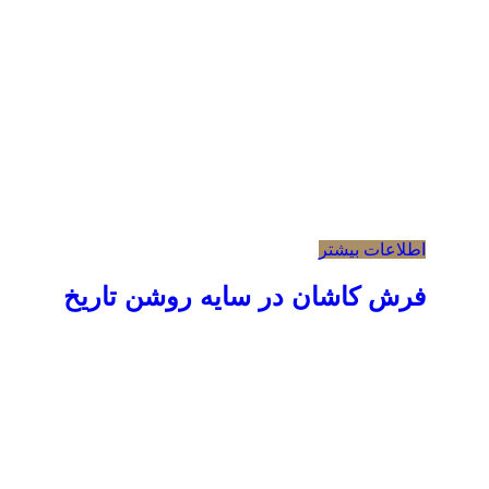
اطلاعات بیشتر
فرش کاشان در سایه روشن تاریخ
آدرس : خیابان انقلاب، خیابان فخررازی، بعد از تقاطع لبافی‌نژاد،
پلاک ۱۱ طبقه اول، واحد 1 |
ایمیل: mirdashtipub1@gmail.com |
تلفن: 2-66490660-021 شماره داخلی 104