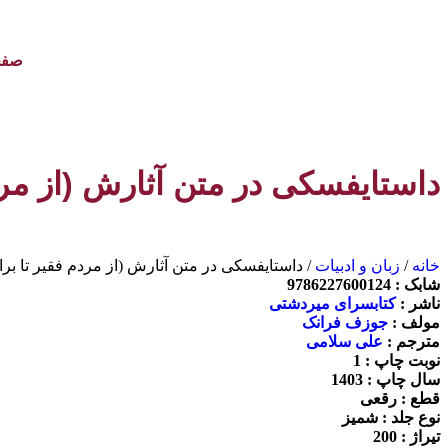
صفح
داستایفسکی در متن آثارش (از مرد
خانه
/
زبان و ادبیات
/ داستایفسکی در متن آثارش (از مردم فقیر تا بر
شابک :
9786227600124
ناشر :
کتابسرای میردشتی
مولف :
جوزف فرانک
مترجم :
علی سلامی
نوبت چاپ :
1
سال چاپ :
1403
قطع :
رقعی
نوع جلد :
شمیز
تيراژ :
200