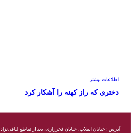
اطلاعات بیشتر
دختری که راز کهنه را آشکار کرد
آدرس : خیابان انقلاب، خیابان فخررازی، بعد از تقاطع لبافی‌نژاد، پلاک ۱۱ طبقه اول، و