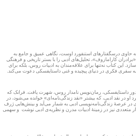
که حاوی درسگفتارهای استنفورد اوست، نگاهی عمیق و جامع به
برادران کارامازوف»، تحلیل‌های ادبی را با بستر تاریخی و فرهنگی
د. این کتاب نه‌تنها برای علاقه‌مندان به ادبیات روس، بلکه برای
 را به سفری فکری در دنیای پیچیده و غنی داستایفسکی دعوت می‌کند.
ودور داستایفسکی، رمان‌نویس نامدار روس، شهرت یافت. فرانک که
د او در نقد ادبی، که بیشتر «نقد زندگی‌نامه‌ای» خوانده می‌شود، در
د. اثر فرانک دربارۀ داستایفسکی، که بین سال‌های ۱۹۷۶ تا ۲۰۰۲ به چاپ رسید، شاهکاری در عرصۀ زندگی‌نامه‌نویسی ادبی به شمار می‌آید و بینش‌هایی ژرف
ر متعددی نیز در زمینۀ ادبیات مدرن و نظریه‌ی ادبی نوشت و سهمی