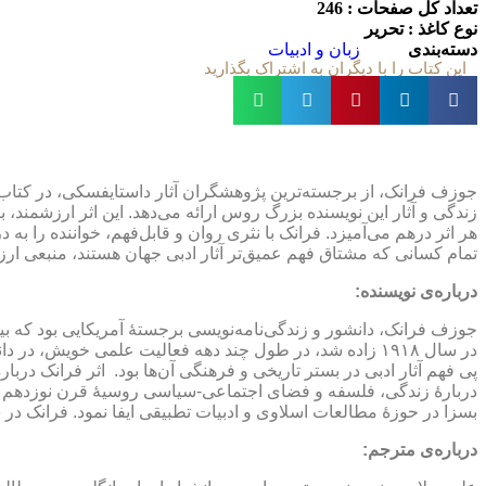
تعداد کل صفحات :
246
نوع كاغذ :
تحریر
دسته‌بندی
زبان و ادبیات
این کتاب را با دیگران به اشتراک بگذارید
جوزف فرانک، از برجسته‌ترین پژوهشگران آثار داستایفسکی، در کتاب
زندگی و آثار این نویسنده بزرگ روس ارائه می‌دهد. این اثر ارزشمند
هر اثر درهم می‌آمیزد. فرانک با نثری روان و قابل‌فهم، خواننده را ب
تمام کسانی که مشتاق فهم عمیق‌تر آثار ادبی جهان هستند، منبعی ارزش
درباره‌ی نویسنده:
جوزف فرانک، دانشور و زندگی‌نامه‌نویسی برجستۀ آمریکایی بود که 
در سال ۱۹۱۸ زاده شد، در طول چند دهه فعالیت علمی خویش، 
دربارۀ زندگی، فلسفه و فضای اجتماعی-سیاسی روسیۀ قرن نوزدهم به 
بسزا در حوزۀ مطالعات اسلاوی و ادبیات تطبیقی ایفا نمود. فرانک در سال ۲۰۱۳ از دنیا
درباره‌ی مترجم
: