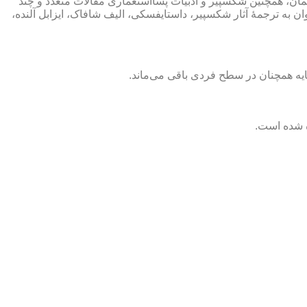
مان، همچنین شکسپیر و ادبیات پسااستعماری مقالات متعدد و چند
 به ترجمۀ آثار شکسپیر، داستایفسکی، الیف شافاک، ایزابل آلنده،
 مایه همچنان در سطح فردی باقی می‌ماند.
ه شده است.