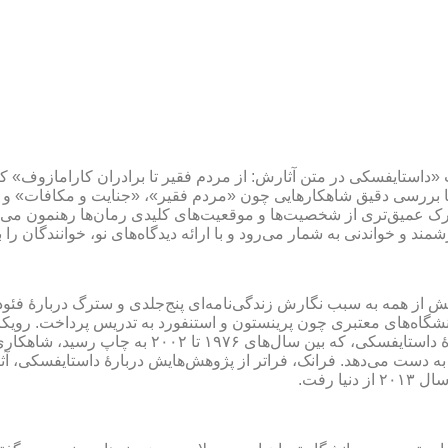
 «داستایفسکی در متن آثارش: از مردم فقیر تا برادران کارامازوف» 
، با بررسی دقیق شاهکارهایی چون «مردم فقیر»، «جنایت و مکافات» و «
ه درک عمیق‌تری از شخصیت‌ها و موقعیت‌های کلیدی رمان‌ها رهنمون می‌ساز
مند و خواندنی به شمار می‌رود و با ارائه دیدگاه‌های نو، خوانندگان
بیش از همه به سبب نگارش زندگی‌نامه‌ای پنج‌جلدی و سترگ دربارۀ فئ
در دانشگاه‌های معتبری چون پرینستون و استنفورد به تدریس پرداخت. رویکر
پی فهم آثار ادبی در بستر تاریخی و فرهنگی آن‌ها بو
دست می‌دهد. فرانک، فراتر از پژوهش‌هایش دربارۀ داستایفسکی، آثا
 رفت.