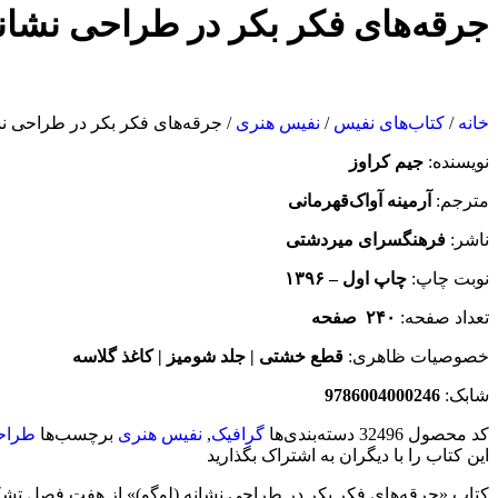
جرقه‌های فکر بکر در طراحی نشانه
خانه
/
کتاب‌های نفیس
/
نفیس هنری
/ جرقه‌های فکر بکر در طراحی نش
نویسنده:
جیم کراوز
مترجم:
آرمینه آواک‌قهرمانی
ناشر:
فرهنگسرای میردشتی
نوبت چاپ:
چاپ اول –
۱۳۹۶
تعداد صفحه:
۲۴۰
صفحه
خصوصیات ظاهری:
قطع خشتی | جلد شومیز | کاغذ گلاسه
شابک:
‌9786004000246
کد محصول
32496
دسته‌بندی‌ها
گرافیک
,
نفیس هنری
برچسب‌ها
طراح
این کتاب را با دیگران به اشتراک بگذارید
کتاب «جرقه‌های فکر بکر در طراحی نشانه (لوگو)» از هفت فصل تشک