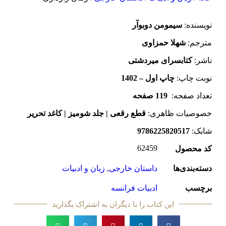
نویسنده:‌
سیمومن دوبوآر
مترجم:
شهلا حمزاوی
ناشر:
کتابسرای میردشتی
نوبت چاپ:
چاپ اول – 1402
تعداد صفحه:
119 صفحه
خصوصیات ظاهری:
قطع رقعی | جلد شومیز | کاغد تحریر
شابک:
9786225820517
62459
کد محصول
دسته‌بندی‌ها
داستان خارجی
,
زبان و ادبیات
برچسب
ادبیات فرانسه
این کتاب را با دیگران به اشتراک بگذارید