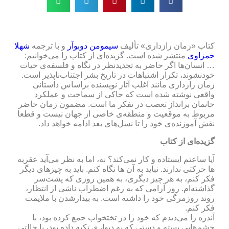
کتاب «زمان رازداری» تألیف
سیمومن دوبوآر
و با ترجمه
شهلا
حمزاوی
منتشر شده است. گزیده‌ای از کتاب را می‌خوانیم:
… انسان‌ها اگر حاضر به تجدید‌نظر در نگاه و فلسفه‌ی حیات
خودنشوند، تکرار اشتباهات در تاریخ بشر اجتناب‌ناپذیر است.
زمان رازداری مانند اغلب آثار نویسنده براساس داستانی
واقعی نوشته شده است که حاکی از سماجت و عملکرد
خانمان برانداز تعصب در تفکر ما است. مضمون زمان حاضر
مربوط به موقعیت و منطقه‌ی خاصی از جهان نیست و قطعا
نقش آموزنده‌ی خود را تا نسل‌های بعد ادامه خواهد داد.
گزیده‌ای از کتاب
آیا ساعتم ایستاده و کار نمی‌کند؟ نه، اما به نظر می‌آید عقربه
ها حرکتی ندارند. نباید به آن ها نگاه کنم. باید به چیزهای دیگر
فکر کنم، به هر چیز دیگری، به همین روزی که پشت‌سر
گذاشته‌ام. روز آرامی که به رغم اضطراب ناشی از انتظار،
روند روزمرگی خود را داشته است. به بیدار‌شدن با ملایمت
فکر کنم.
آندره را می‌دیدم که خود را در تختخواب جمع کرده بود، با
چشم‌هایی بسته و دستی که به دیواری تکیه داده بود، با حالتی