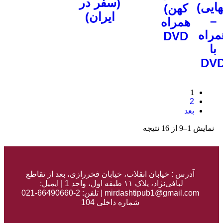
(سفر در
ایران)
ان انقلاب، خیابان فخررازی، بعد از تقاطع
 طبقه اول، واحد 1 |
ایمیل:
mirdashtipub1@gmail.com | تلفن: 2-66490660-021
شماره داخلی 104