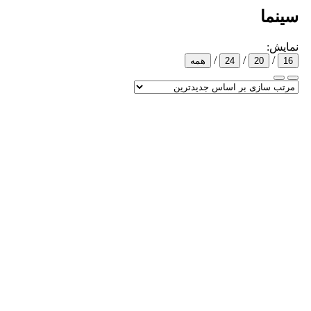
سینما
نمایش:
/
/
/
16
20
24
همه