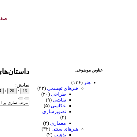
صفح
داستان‌های
عناوین موضوعی
هنر
(۱۳۶)
نمایش:
هنرهای تجسمی
(۴۲)
/
/
4
20
16
طراحی
(۲۰)
نقاشی
(۹)
عکاسی
(۵)
تصویرسازی
(۲)
معماری
(۴)
هنرهای سنتی
(۳۲)
تذهیب
(۲)