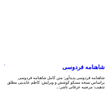
شاهنامه فردوسی
کت
غل
شاهنامه فردوسی پدید‌آور: متن کامل شاهنامه فردوسی
براساس نسخه مسکو کوشش و ویرایش:‌ کاظم عابدینی مطلق
دیو
تذهیب:‌ مرضیه عرفانی ناشر:...
امی
علا